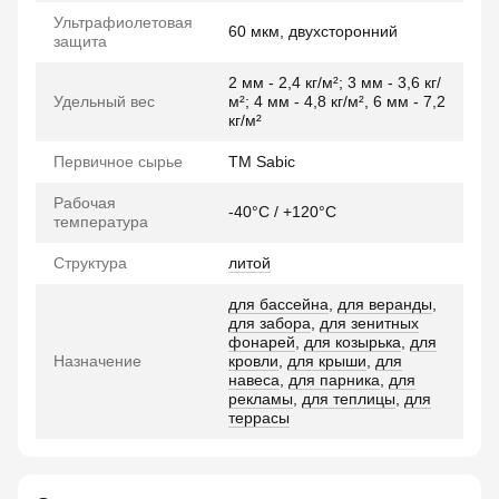
Ультрафиолетовая
60 мкм, двухсторонний
защита
2 мм - 2,4 кг/м²; 3 мм - 3,6 кг/
Удельный вес
м²; 4 мм - 4,8 кг/м², 6 мм - 7,2
кг/м²
Первичное сырье
TM Sabic
Рабочая
-40°C / +120°C
температура
Структура
литой
для бассейна
,
для веранды
,
для забора
,
для зенитных
фонарей
,
для козырька
,
для
Назначение
кровли
,
для крыши
,
для
навеса
,
для парника
,
для
рекламы
,
для теплицы
,
для
террасы