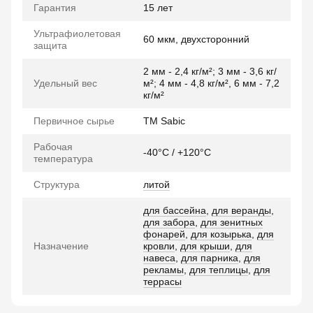
Гарантия
15 лет
Ультрафиолетовая
60 мкм, двухсторонний
защита
2 мм - 2,4 кг/м²; 3 мм - 3,6 кг/
Удельный вес
м²; 4 мм - 4,8 кг/м², 6 мм - 7,2
кг/м²
Первичное сырье
TM Sabic
Рабочая
-40°C / +120°C
температура
Структура
литой
для бассейна
,
для веранды
,
для забора
,
для зенитных
фонарей
,
для козырька
,
для
Назначение
кровли
,
для крыши
,
для
навеса
,
для парника
,
для
рекламы
,
для теплицы
,
для
террасы