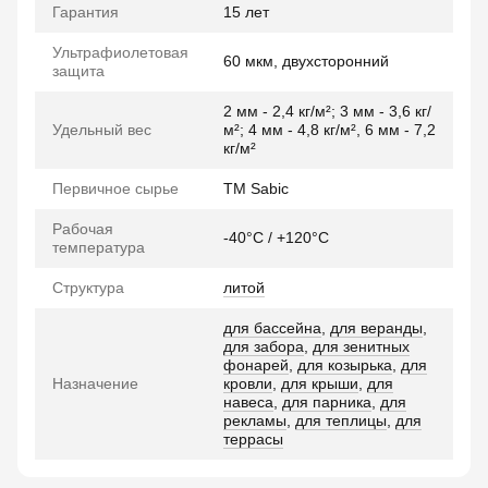
Гарантия
15 лет
Ультрафиолетовая
60 мкм, двухсторонний
защита
2 мм - 2,4 кг/м²; 3 мм - 3,6 кг/
Удельный вес
м²; 4 мм - 4,8 кг/м², 6 мм - 7,2
кг/м²
Первичное сырье
TM Sabic
Рабочая
-40°C / +120°C
температура
Структура
литой
для бассейна
,
для веранды
,
для забора
,
для зенитных
фонарей
,
для козырька
,
для
Назначение
кровли
,
для крыши
,
для
навеса
,
для парника
,
для
рекламы
,
для теплицы
,
для
террасы