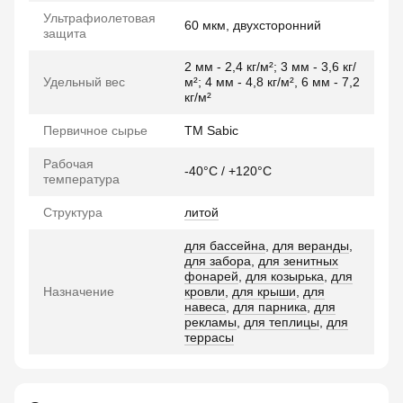
Ультрафиолетовая
60 мкм, двухсторонний
защита
2 мм - 2,4 кг/м²; 3 мм - 3,6 кг/
Удельный вес
м²; 4 мм - 4,8 кг/м², 6 мм - 7,2
кг/м²
Первичное сырье
TM Sabic
Рабочая
-40°C / +120°C
температура
Структура
литой
для бассейна
,
для веранды
,
для забора
,
для зенитных
фонарей
,
для козырька
,
для
Назначение
кровли
,
для крыши
,
для
навеса
,
для парника
,
для
рекламы
,
для теплицы
,
для
террасы