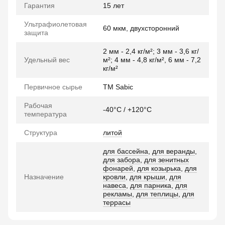
Гарантия
15 лет
Ультрафиолетовая
60 мкм, двухсторонний
защита
2 мм - 2,4 кг/м²; 3 мм - 3,6 кг/
Удельный вес
м²; 4 мм - 4,8 кг/м², 6 мм - 7,2
кг/м²
Первичное сырье
TM Sabic
Рабочая
-40°C / +120°C
температура
Структура
литой
для бассейна
,
для веранды
,
для забора
,
для зенитных
фонарей
,
для козырька
,
для
Назначение
кровли
,
для крыши
,
для
навеса
,
для парника
,
для
рекламы
,
для теплицы
,
для
террасы