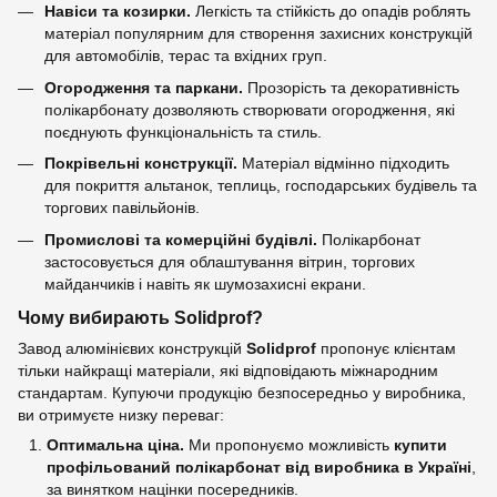
Навіси та козирки.
Легкість та стійкість до опадів роблять
матеріал популярним для створення захисних конструкцій
для автомобілів, терас та вхідних груп.
Огородження та паркани.
Прозорість та декоративність
полікарбонату дозволяють створювати огородження, які
поєднують функціональність та стиль.
Покрівельні конструкції.
Матеріал відмінно підходить
для покриття альтанок, теплиць, господарських будівель та
торгових павільйонів.
Промислові та комерційні будівлі.
Полікарбонат
застосовується для облаштування вітрин, торгових
майданчиків і навіть як шумозахисні екрани.
Чому вибирають Solidprof?
Завод алюмінієвих конструкцій
Solidprof
пропонує клієнтам
тільки найкращі матеріали, які відповідають міжнародним
стандартам. Купуючи продукцію безпосередньо у виробника,
ви отримуєте низку переваг:
Оптимальна ціна.
Ми пропонуємо можливість
купити
профільований полікарбонат від виробника в Україні
,
за винятком націнки посередників.