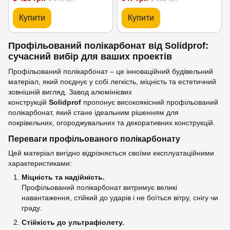
Купити
Купити
Профільований полікарбонат від Solidprof:
сучасний вибір для ваших проектів
Профільований полікарбонат – це інноваційний будівельний
матеріал, який поєднує у собі легкість, міцність та естетичний
зовнішній вигляд. Завод алюмінієвих
конструкцій
Solidprof
пропонує високоякісний профільований
полікарбонат, який стане ідеальним рішенням для
покрівельних, огороджувальних та декоративних конструкцій.
Переваги профільованого полікарбонату
Цей матеріал вигідно відрізняється своїми експлуатаційними
характеристиками:
Міцність та надійність.
Профільований полікарбонат витримує великі
навантаження, стійкий до ударів і не боїться вітру, снігу чи
граду.
Стійкість до ультрафіолету.