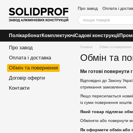
Перейти до основного контенту
Про завод
Оплата і доста
Контакти
Полікарбонат
Комплектуючі
Садові конструкції
Пром
Про завод
Головна
Обмін та повернення
Обмін та п
Оплата і доставка
Обмін та повернення
Ми готові повернути 
Договір оферти
Відповідно до Закону Укра
отримання замовлення.
Контакти
Якщо пересилається новий 
із суми повернення коштів
Який товар підлягає обм
Обміняти або повернути мож
Як оформити обмін або 