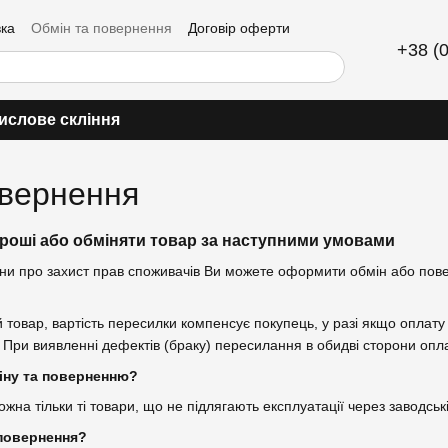
вка
Обмін та повернення
Договір оферти
+38 (
ислове скління
овернення
гроші або обміняти товар за наступними умовами
їни про захист прав споживачів Ви можете оформити обмін або пов
товар, вартість пересилки компенсує покупець, у разі якщо оплату
. При виявленні дефектів (браку) пересилання в обидві сторони опл
іну та поверненню?
на тільки ті товари, що не підлягають експлуатації через заводськ
повернення?