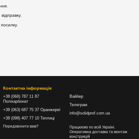
ння.
відправку.
 посилку.
Контактна інформація
+38 (068) 787 11 87
Вайбер
Полікарбонат
Телеграм
+38 (063) 687 75 37 Оранжереї
info@solidprof.com.ua
+38 (098) 407 77 10 Теплиці
Передзвонити вам?
Працюємо по всій Україні.
Оперативна доставка та монтаж
конструкцій