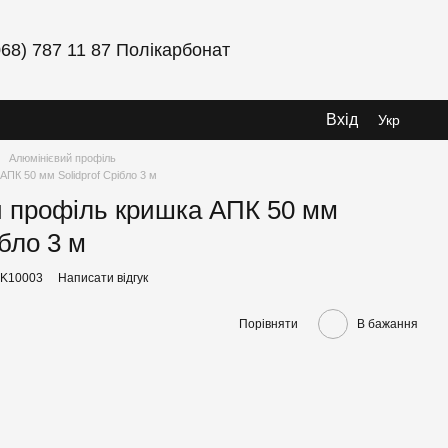
068) 787 11 87 Полікарбонат
Вхід
Укр
Алюмінієвий профіль
АПК 50 мм Solidprof Срібло 3 м
 профіль кришка АПК 50 мм
ібло 3 м
PK10003
Написати відгук
Порівняти
В бажання