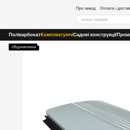
Перейти до основного контенту
Про завод
Оплата і доста
Контакти
Полікарбонат
Комплектуючі
Садові конструкції
Пром
єВідновлення