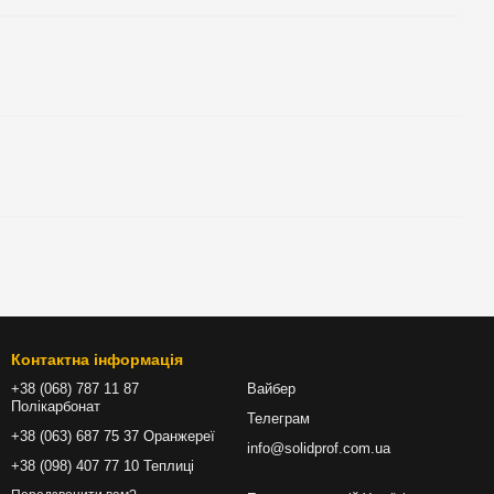
Контактна інформація
+38 (068) 787 11 87
Вайбер
Полікарбонат
Телеграм
+38 (063) 687 75 37 Оранжереї
info@solidprof.com.ua
+38 (098) 407 77 10 Теплиці