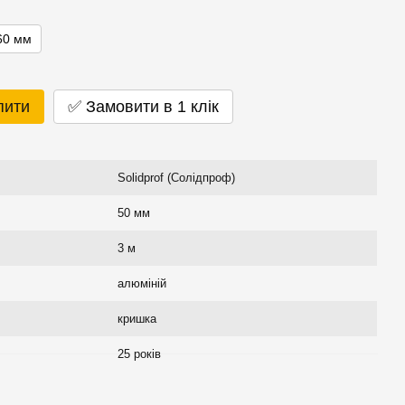
60 мм
пити
✅ Замовити в 1 клік
Solidprof (Солідпроф)
50 мм
3 м
алюміній
кришка
25 років