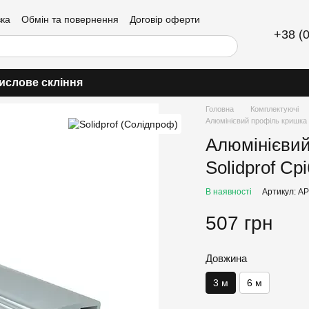
вка
Обмін та повернення
Договір оферти
+38 (
ислове скління
Головна
Комплектуючі
Алюмінієвий профіль кришка 
Алюмінієвий
Solidprof Ср
В наявності
Артикул: A
507 грн
Довжина
3 м
6 м