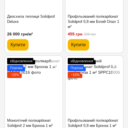
Двосхила теплиця Solidprof
Профільований полікарбонат
Deluxe
Solidprof 0,8 мм Білий Опал 1
м²
26 000 грн/м²
455 грн
506 грн
Купити
Купити
єВідновлення
єВідновлення
Порізка
Порізка
−10%
−10%
Монолітний полікарбонат
Профільований полікарбонат
Solidprof 2 мм Бронза 1 м²
Solidprof 0,8 мм Бронза 1 м²