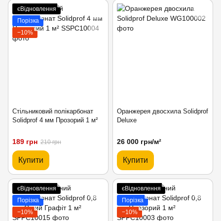
єВідновлення
Порізка
−10%
Стільниковий полікарбонат
Оранжерея двосхила Solidprof
Solidprof 4 мм Прозорий 1 м²
Deluxe
189 грн
26 000 грн/м²
210 грн
Купити
Купити
єВідновлення
єВідновлення
Порізка
Порізка
−10%
−10%