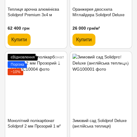
Теплиця арочна алюмінієва
Оранжерея двосхила
Solidprof Premium 3x4 м
Мітлайдера Solidprof Deluxe
62 400 грн
26 000 грн/м²
Купити
Купити
єВідновлення
Порізка
−10%
Монолітний полікарбонат
Зимовий сад Solidprof Deluxe
Solidprof 2 мм Прозорий 1 м²
(англійська теплиця)