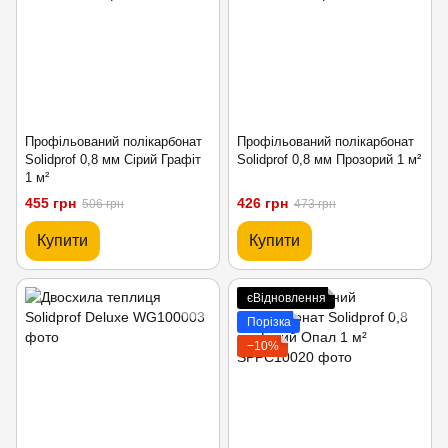
Профільований полікарбонат
Профільований полікарбонат
Solidprof 0,8 мм Сірий Графіт
Solidprof 0,8 мм Прозорий 1 м²
1 м²
455 грн
426 грн
506 грн
473 грн
Купити
Купити
єВідновлення
Порізка
−10%