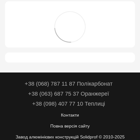
+38 (068) 787 11 87 Полікарбонат
+38 (063) 687 75 37 Оранжереї
+38 (098) 407 77 10 Теплиці
Контакти
Повна версія сайту
Завод алюмінієвих конструкцій Solidprof © 2010-2025