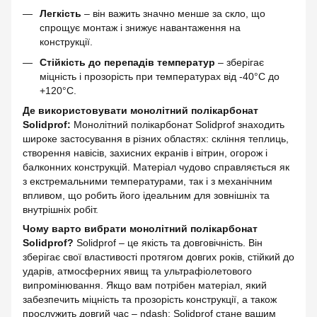
Легкість
– він важить значно менше за скло, що
спрощує монтаж і знижує навантаження на
конструкції.
Стійкість до перепадів температур
– зберігає
міцність і прозорість при температурах від -40°C до
+120°C.
Де використовувати монолітний полікарбонат
Solidprof:
Монолітний полікарбонат Solidprof знаходить
широке застосування в різних областях: скління теплиць,
створення навісів, захисних екранів і вітрин, огорож і
балконних конструкцій. Матеріал чудово справляється як
з екстремальними температурами, так і з механічним
впливом, що робить його ідеальним для зовнішніх та
внутрішніх робіт.
Чому варто вибрати монолітний полікарбонат
Solidprof?
Solidprof – це якість та довговічність. Він
зберігає свої властивості протягом довгих років, стійкий до
ударів, атмосферних явищ та ультрафіолетового
випромінювання. Якщо вам потрібен матеріал, який
забезпечить міцність та прозорість конструкції, а також
прослужить довгий час – ndash; Solidprof стане вашим