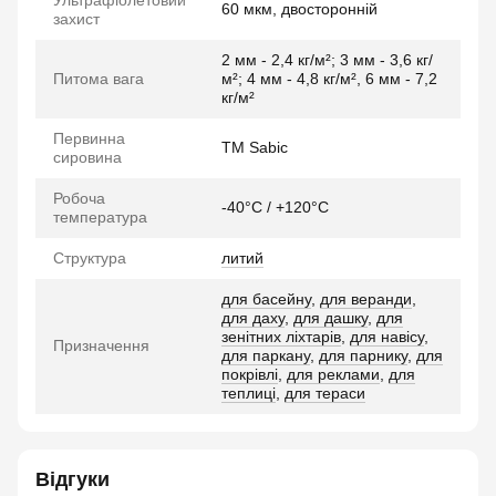
Ультрафіолетовий
60 мкм, двосторонній
захист
2 мм - 2,4 кг/м²; 3 мм - 3,6 кг/
Питома вага
м²; 4 мм - 4,8 кг/м², 6 мм - 7,2
кг/м²
Первинна
TM Sabic
сировина
Робоча
-40°C / +120°C
температура
Структура
литий
для басейну
,
для веранди
,
для даху
,
для дашку
,
для
зенітних ліхтарів
,
для навісу
,
Призначення
для паркану
,
для парнику
,
для
покрівлі
,
для реклами
,
для
теплиці
,
для тераси
Відгуки