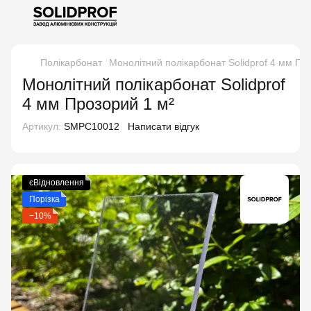
Полікарбонат
Монолітний полікарбонат Solidprof 4 мм Пр
Монолітний полікарбонат Solidprof
4 мм Прозорий 1 м²
Артикул:
SMPC10012
Написати відгук
єВідновлення
Порізка
−10%