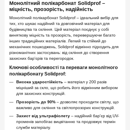
Монолітний полікарбонат Solidprof –
міцність, прозорість, надійність
Монолітний полікарбонат Solidprof – ідеальний вибір для
тих, хто шукає надійний та довговічний матеріал для
будівництва та скління. Цей матеріал поєднує у собі
виняткову міцність та прозорість, перевершуючи багато
інших традиційних матеріалів. Легкий та стійкий до
механічних пошкоджень, Solidprof відмінно підходить для
різноманітних застосувань: від скління до створення
захисних бар'єрів та перегородок.
Ключові особливості та переваги монолітного
полікарбонату Solidprof:
Висока ударостійкість
– матеріал у 200 разів
міцніший за скло, що робить його відмінним вибором
для захисних конструкцій.
Прозорість до 90%
– дозволяє проходити світлу, що
важливо для скління та світлопрозорих конструкцій.
Захист від ультрафіолету
– надійний бар'єр від UV-
променів запобігає вицвітанню та продовжує термін
служби матеріалу.