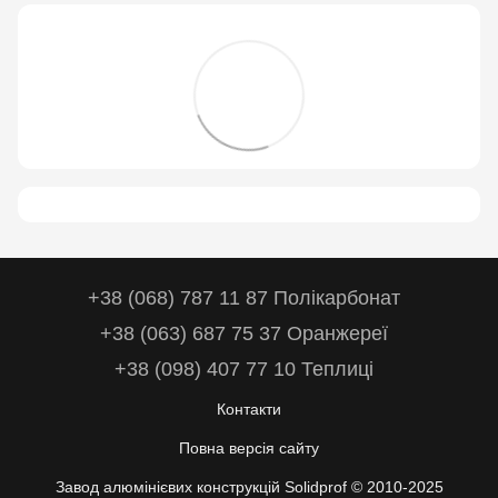
+38 (068) 787 11 87 Полікарбонат
+38 (063) 687 75 37 Оранжереї
+38 (098) 407 77 10 Теплиці
Контакти
Повна версія сайту
Завод алюмінієвих конструкцій Solidprof © 2010-2025