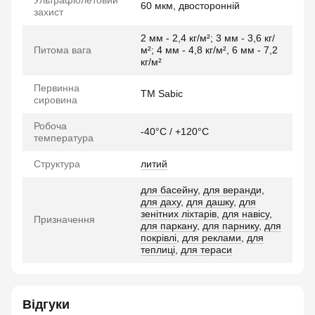
Ультрафіолетовий
60 мкм, двосторонній
захист
2 мм - 2,4 кг/м²; 3 мм - 3,6 кг/
Питома вага
м²; 4 мм - 4,8 кг/м², 6 мм - 7,2
кг/м²
Первинна
TM Sabic
сировина
Робоча
-40°C / +120°C
температура
Структура
литий
для басейну
,
для веранди
,
для даху
,
для дашку
,
для
зенітних ліхтарів
,
для навісу
,
Призначення
для паркану
,
для парнику
,
для
покрівлі
,
для реклами
,
для
теплиці
,
для тераси
Відгуки