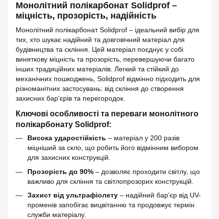
Монолітний полікарбонат Solidprof –
міцність, прозорість, надійність
Монолітний полікарбонат Solidprof – ідеальний вибір для
тих, хто шукає надійний та довговічний матеріал для
будівництва та скління. Цей матеріал поєднує у собі
виняткову міцність та прозорість, перевершуючи багато
інших традиційних матеріалів. Легкий та стійкий до
механічних пошкоджень, Solidprof відмінно підходить для
різноманітних застосувань: від скління до створення
захисних бар'єрів та перегородок.
Ключові особливості та переваги монолітного
полікарбонату Solidprof:
Висока ударостійкість
– матеріал у 200 разів
міцніший за скло, що робить його відмінним вибором
для захисних конструкцій.
Прозорість до 90%
– дозволяє проходити світлу, що
важливо для скління та світлопрозорих конструкцій.
Захист від ультрафіолету
– надійний бар'єр від UV-
променів запобігає вицвітанню та продовжує термін
служби матеріалу.