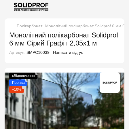
Полікарбонат
Монолітний полікарбонат Solidprof 6 мм Сір
Монолітний полікарбонат Solidprof
6 мм Сірий Графіт 2,05x1 м
Артикул:
SMPC10039
Написати відгук
єВідновлення
Порізка
−10%