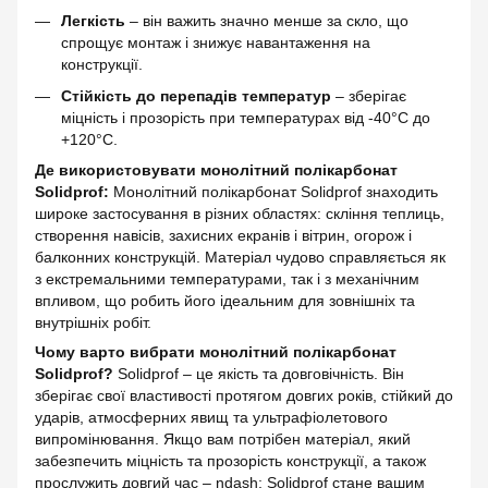
Легкість
– він важить значно менше за скло, що
спрощує монтаж і знижує навантаження на
конструкції.
Стійкість до перепадів температур
– зберігає
міцність і прозорість при температурах від -40°C до
+120°C.
Де використовувати монолітний полікарбонат
Solidprof:
Монолітний полікарбонат Solidprof знаходить
широке застосування в різних областях: скління теплиць,
створення навісів, захисних екранів і вітрин, огорож і
балконних конструкцій. Матеріал чудово справляється як
з екстремальними температурами, так і з механічним
впливом, що робить його ідеальним для зовнішніх та
внутрішніх робіт.
Чому варто вибрати монолітний полікарбонат
Solidprof?
Solidprof – це якість та довговічність. Він
зберігає свої властивості протягом довгих років, стійкий до
ударів, атмосферних явищ та ультрафіолетового
випромінювання. Якщо вам потрібен матеріал, який
забезпечить міцність та прозорість конструкції, а також
прослужить довгий час – ndash; Solidprof стане вашим