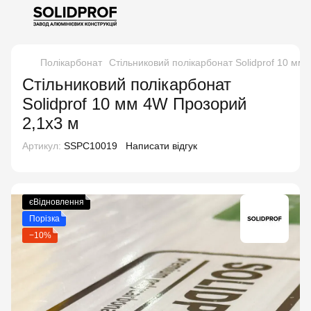
Полікарбонат
Стільниковий полікарбонат Solidprof 10 мм
Стільниковий полікарбонат
Solidprof 10 мм 4W Прозорий
2,1x3 м
Артикул:
SSPC10019
Написати відгук
єВідновлення
Порізка
−10%