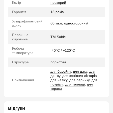
Колір
прозорий
Гарантія
15 років
Ультрафіолетовий
60 мкм, односторонній
захист
Первинна
TM Sabic
сировина
Робоча
-40°C / +120°C
температура
Структура
пористий
для басейну
,
для даху
,
для
дашку
,
для зенітних ліхтарів
,
Призначення
для навісу
,
для парнику
,
для
покрівлі
,
для теплиці
,
для
тераси
Відгуки