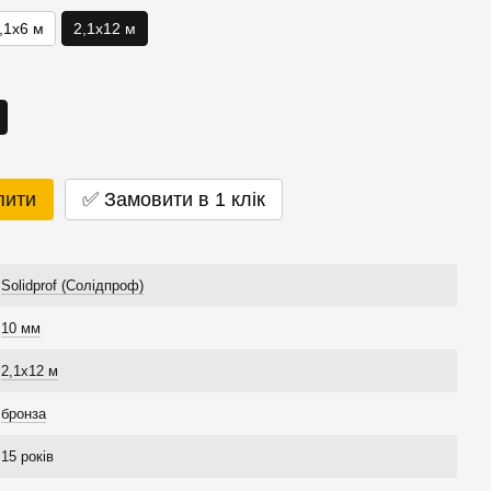
,1x6 м
2,1x12 м
пити
✅ Замовити в 1 клік
Solidprof (Солідпроф)
10 мм
2,1x12 м
бронза
15 років