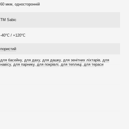
60 мкм, односторонній
TM Sabic
-40°C / +120°C
пористий
для басейну
,
для даху
,
для дашку
,
для зенітних ліхтарів
,
для
навісу
,
для парнику
,
для покрівлі
,
для теплиці
,
для тераси