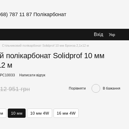
068) 787 11 87 Полікарбонат
Вхід
Укр
Стільниковий полікарбонат Solidprof 10 мм Бронза 2,1x12 м
й полікарбонат Solidprof 10 мм
12 м
SPC10033
Написати відгук
12 951 грн
Порівняти
В бажання
мм
10 мм
10 мм 4W
16 мм 4W