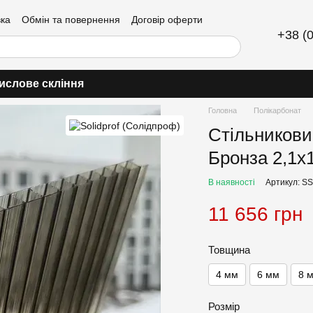
вка
Обмін та повернення
Договір оферти
+38 (
ислове скління
Головна
Полікарбонат
Стільникови
Бронза 2,1x
В наявності
Артикул: S
11 656 грн
Товщина
4 мм
6 мм
8 
Розмір