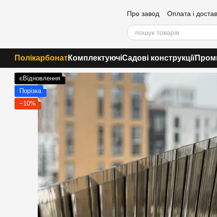
Перейти до основного контенту
Про завод
Оплата і доста
Контакти
Полікарбонат
Комплектуючі
Садові конструкції
Пром
єВідновлення
Порізка
−10%