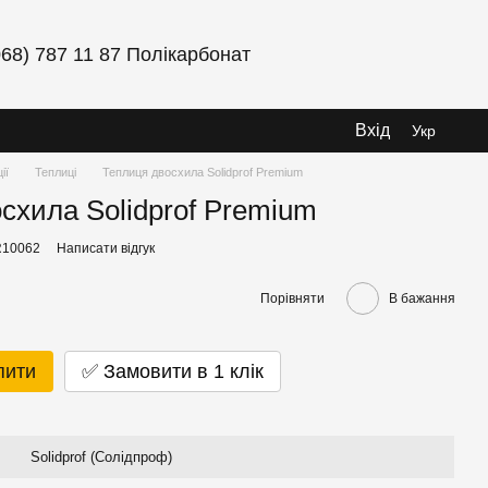
068) 787 11 87 Полікарбонат
Вхід
Укр
ії
Теплиці
Теплиця двосхила Solidprof Premium
схила Solidprof Premium
R10062
Написати відгук
Порівняти
В бажання
пити
✅ Замовити в 1 клік
Solidprof (Солідпроф)