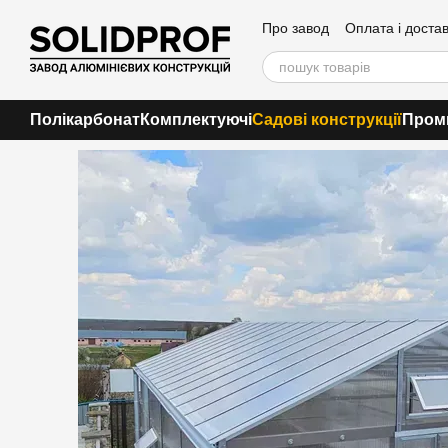
Перейти до основного контенту
Про завод
Оплата і доста
Контакти
Полікарбонат
Комплектуючі
Садові конструкції
Пром