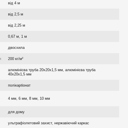
від 4 м
від 2,5 м
від 2,25 м
0,67 м, 1 м
двосхила
я
200 кг/м²
алюмінієва труба 20x20x1,5 мм, алюмінієва труба
40x20x1,5 мм
полікарбонат
4 мм, 6 мм, 8 мм, 10 мм
для дому
ультрафіолетовий захист, нержавіючий каркас