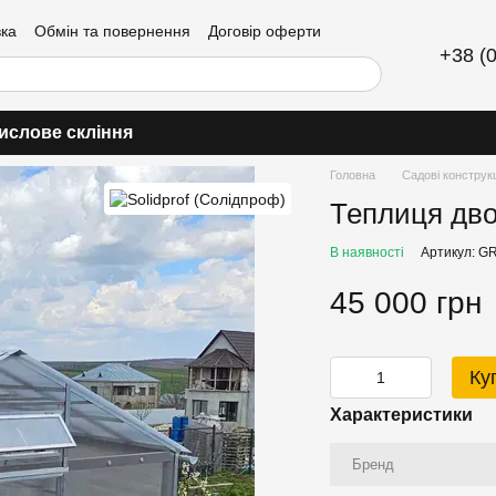
вка
Обмін та повернення
Договір оферти
+38 (
ислове скління
Головна
Садові конструкц
Теплиця дво
В наявності
Артикул: G
45 000 грн
Ку
Характеристики
Бренд